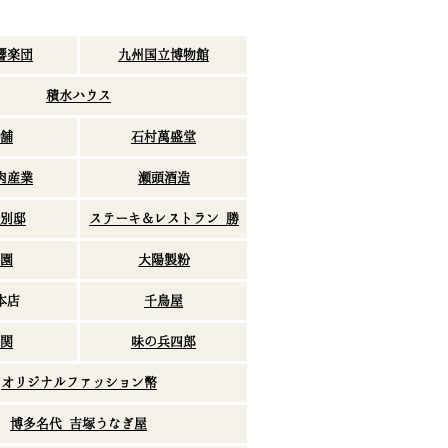
響楽団
九州国立博物館
積水ハウス
舗
石村萬盛堂
肉産業
瀬頭酒造
別邸
ステーキ＆レストラン 勝
園
大陽製粉
本店
千鳥屋
関
味の兵四郎
オリジナルファッション幣
博多名代 吉塚うなぎ屋