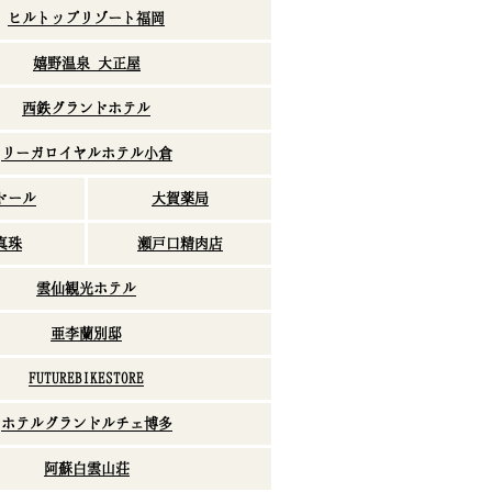
ヒルトップリゾート福岡
嬉野温泉 大正屋
西鉄グランドホテル
リーガロイヤルホテル小倉
ドール
大賀薬局
真珠
瀬戸口精肉店
雲仙観光ホテル
亜李蘭別邸
FUTUREBIKESTORE
ホテルグランドルチェ博多
阿蘇白雲山荘