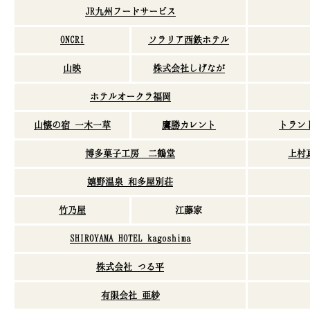
JR九州フードサービス
ONCRI
ソラリア西鉄ホテル
山映
株式会社しげなが
ホテルオークラ福岡
山懐の宿 一木一草
鷹勝カレント
トラン
博多菓子工房 二鶴堂
上村
嬉野温泉 和多屋別荘
竹乃屋
江藤家
SHIROYAMA HOTEL kagoshima
株式会社 つる平
有限会社 亜紗