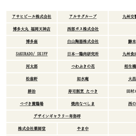
アサヒビール株式会社
アルサグループ
九州交
博多大丸 福岡天神店
西部ガス株式会社
博多座
白山陶器株式会社
鯵本
SAKURADO/ SKIFF
日本一鶏肉研究所
九州食
河太郎
つわぶきの花
相生橋
松翁軒
如水庵
大昌
耕治
寿司割烹 たつき
田村
つづき養鶏場
焼肉なべしま
西の
デザインギャラリー卑弥呼
株式会社薬師堂
やま中