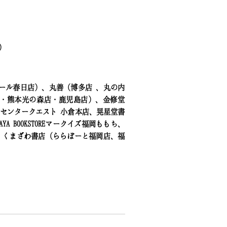
）
ール春日店）、丸善（博多店 、丸の内
店・熊本光の森店・鹿児島店）、金修堂
センタークエスト 小倉本店、晃星堂書
 BOOKSTOREマークイズ福岡ももち、
、くまざわ書店（ららぽーと福岡店、福